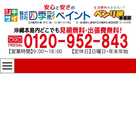
沖縄県の浦添市勢理客
四季彩ペイントの施工事例
HOME
|
四季彩ペイントの施工事例
|
template.list
[%article_list_start%]