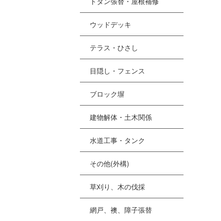
トタン張替・屋根補修
ウッドデッキ
テラス・ひさし
目隠し・フェンス
ブロック塀
建物解体・土木関係
水道工事・タンク
その他(外構)
草刈り、木の伐採
網戸、襖、障子張替