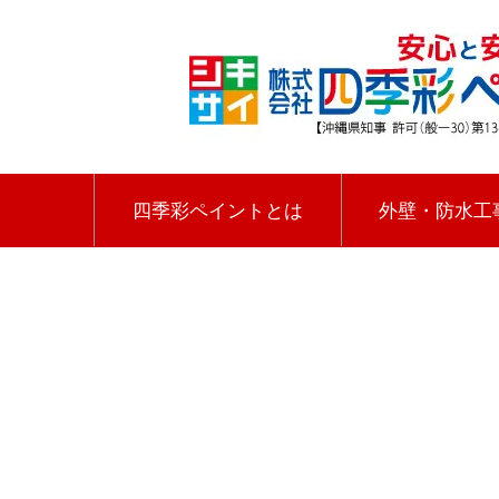
四季彩ペイントとは
外壁・防水工
HOME
|
四季彩ペイントの施工事例
|
template