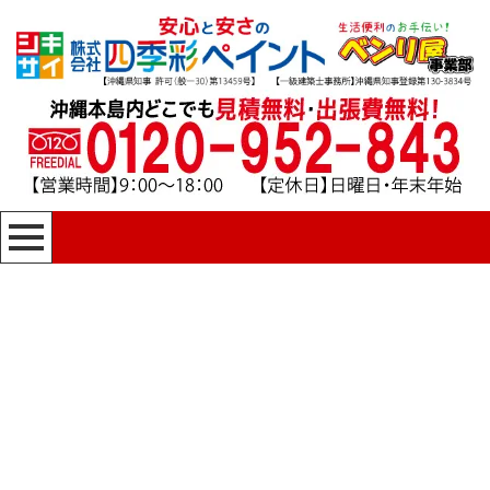
沖縄県の読谷村座喜味
四季彩ペイントの施工事例
HOME
|
四季彩ペイントの施工事例
|
template.list
[%article_list_start%]