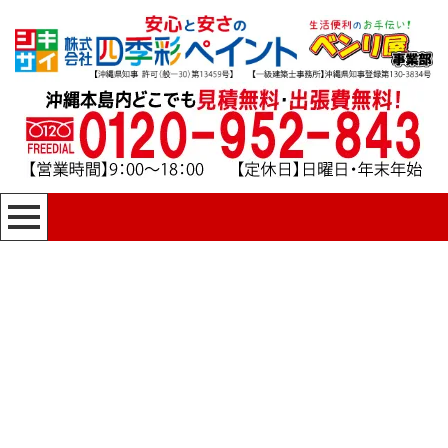
沖縄県の那覇市松尾
四季彩ペイントの施工事例
HOME
|
四季彩ペイントの施工事例
|
template.list
[%article_list_start%]