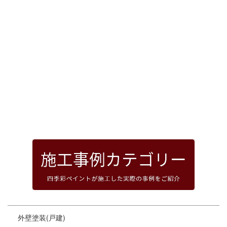
[%article_date_notime_dot%]
前のページへ
次のページへ
ページトップへ
外壁塗装(戸建)