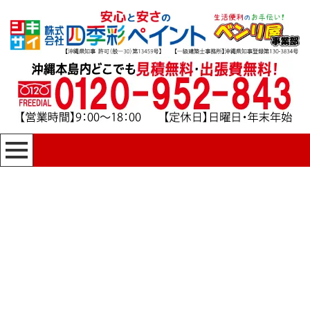
[%title%]
四季彩ペイントの施工事例
[%category%]
HOME
|
四季彩ペイントの施工事例
|
template.detail