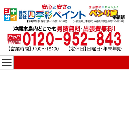
[%title%]
四季彩ペイントの施工事例
[%category%]
HOME
|
四季彩ペイントの施工事例
|
template.detail