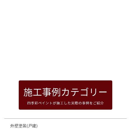
[%article_date_notime_dot%]
前のページへ
次のページへ
ページトップへ
外壁塗装(戸建)