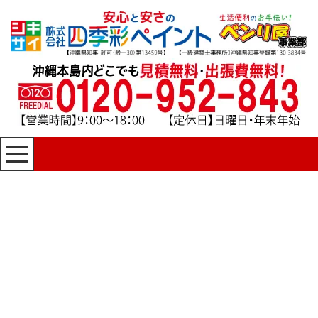
[%title%]
四季彩ペイントの施工事例
[%category%]
HOME
|
四季彩ペイントの施工事例
|
template.detail