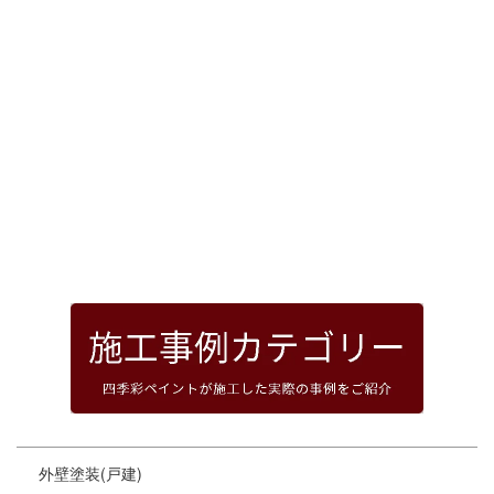
[%article_date_notime_dot%]
前のページへ
次のページへ
ページトップへ
外壁塗装(戸建)