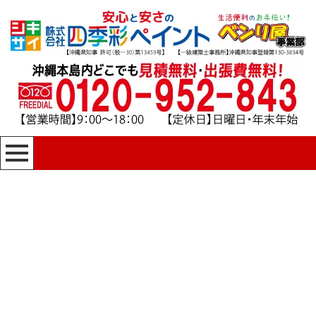
[%title%]
四季彩ペイントの施工事例
[%category%]
HOME
|
四季彩ペイントの施工事例
|
template.detail