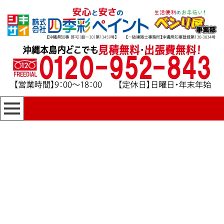
[%title%]
四季彩ペイントの施工事例
[%category%]
HOME
|
四季彩ペイントの施工事例
|
template.detail