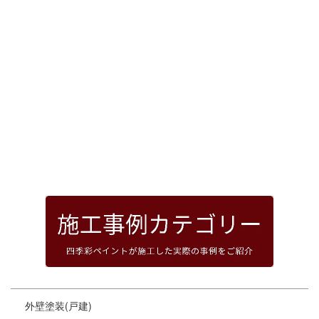
[%article_date_notime_dot%]
前のページへ
次のページへ
ページトップへ
外壁塗装(戸建)