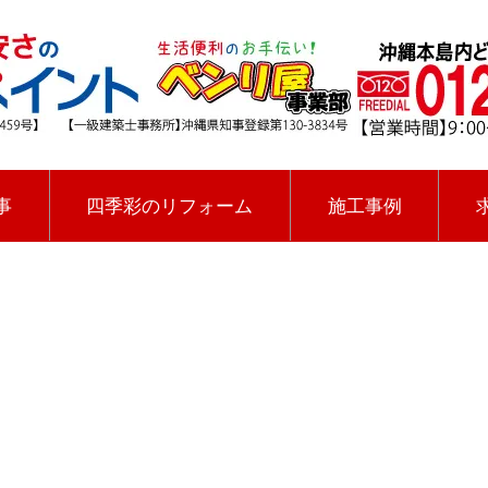
事
四季彩のリフォーム
施工事例
[%title%]
四季彩ペイントの施工事例
[%category%]