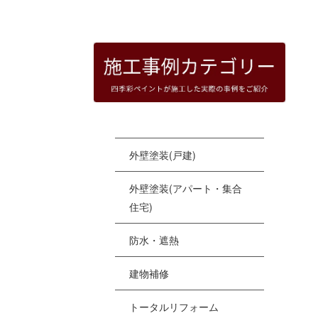
HOME
|
四季彩ペイントの施工事例
|
templat
[%
外壁塗装(戸建)
外壁塗装(アパート・集合
住宅)
防水・遮熱
建物補修
トータルリフォーム