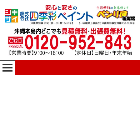
[%title%]
四季彩ペイントの施工事例
[%category%]
HOME
|
四季彩ペイントの施工事例
|
template.detail