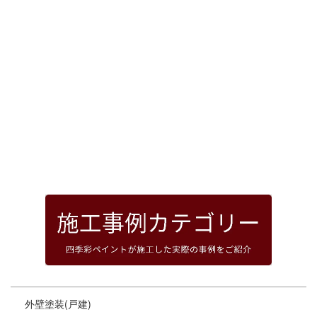
[%article_date_notime_dot%]
前のページへ
次のページへ
ページトップへ
外壁塗装(戸建)