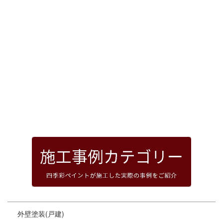
[%article_date_notime_dot%]
前のページへ
次のページへ
ページトップへ
外壁塗装(戸建)