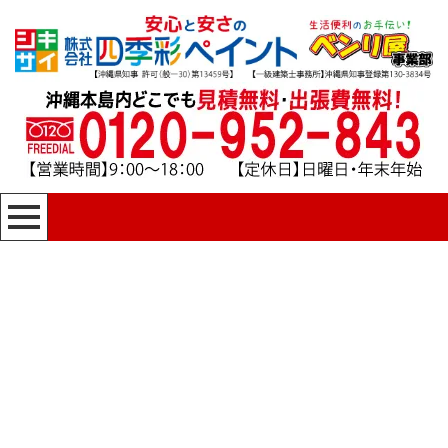
[%title%]
四季彩ペイントの施工事例
[%category%]
HOME
|
四季彩ペイントの施工事例
|
template.detail