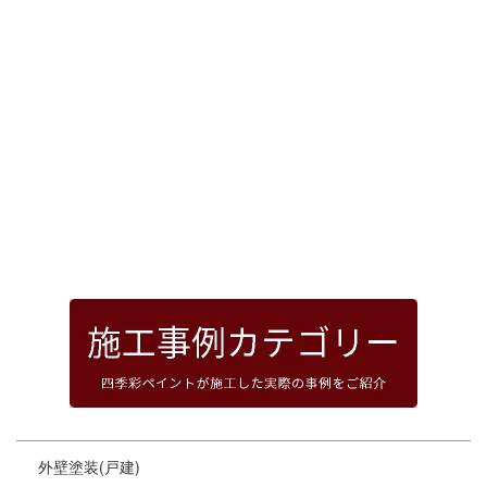
[%article_date_notime_dot%]
前のページへ
次のページへ
ページトップへ
外壁塗装(戸建)