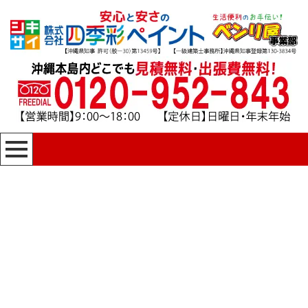
[%title%]
四季彩ペイントの施工事例
[%category%]
HOME
|
四季彩ペイントの施工事例
|
template.detail