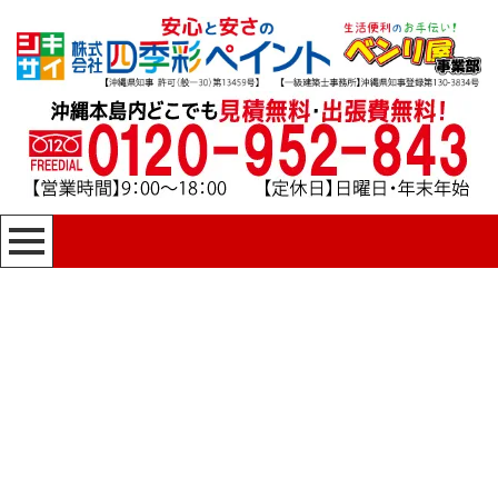
[%title%]
四季彩ペイントの施工事例
[%category%]
HOME
|
四季彩ペイントの施工事例
|
template.detail