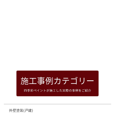
[%article_date_notime_dot%]
前のページへ
次のページへ
ページトップへ
外壁塗装(戸建)