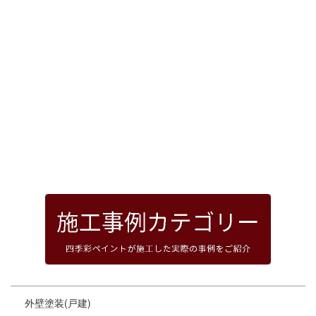
[%article_date_notime_dot%]
前のページへ
次のページへ
ページトップへ
外壁塗装(戸建)