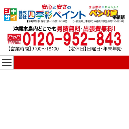
[%title%]
四季彩ペイントの施工事例
[%category%]
HOME
|
四季彩ペイントの施工事例
|
template.detail