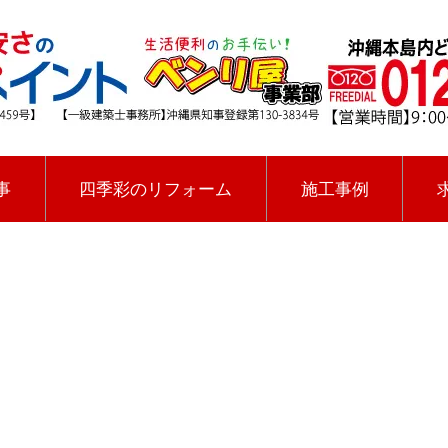
事
四季彩のリフォーム
施工事例
[%title%]
四季彩ペイントの施工事例
[%category%]