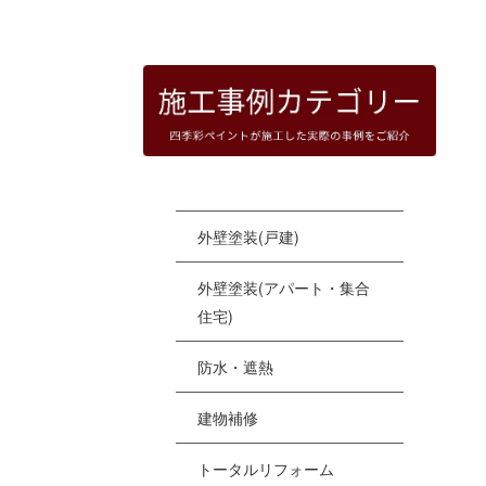
HOME
|
四季彩ペイントの施工事例
|
templat
[%
外壁塗装(戸建)
外壁塗装(アパート・集合
住宅)
防水・遮熱
建物補修
トータルリフォーム