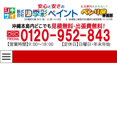
[%title%]
四季彩ペイントの施工事例
[%category%]
HOME
|
四季彩ペイントの施工事例
|
template.detail