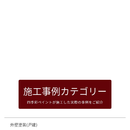
[%article_date_notime_dot%]
前のページへ
次のページへ
ページトップへ
外壁塗装(戸建)