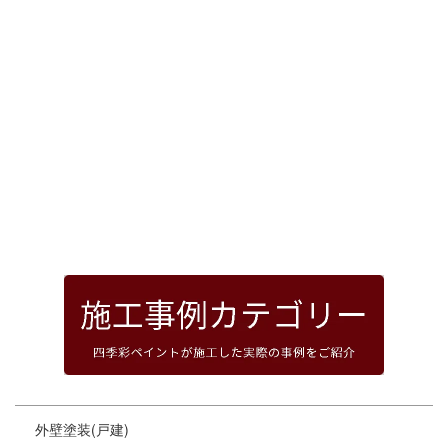
[%article_date_notime_dot%]
前のページへ
次のページへ
ページトップへ
外壁塗装(戸建)