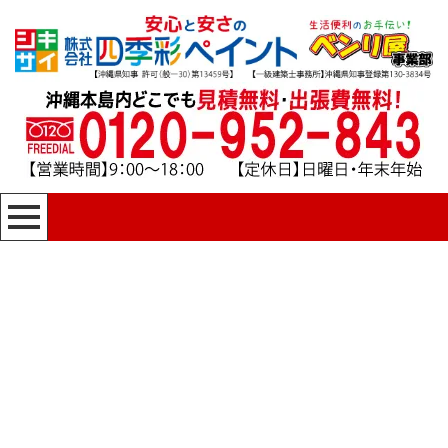
[%title%]
四季彩ペイントの施工事例
[%category%]
HOME
|
四季彩ペイントの施工事例
|
template.detail