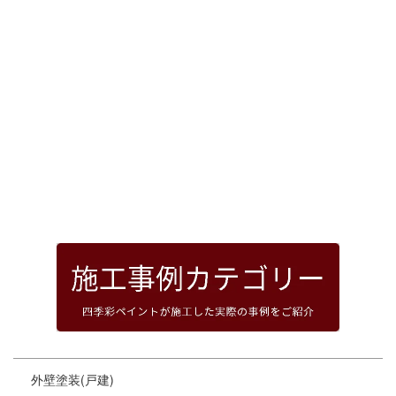
[%article_date_notime_dot%]
前のページへ
次のページへ
ページトップへ
外壁塗装(戸建)