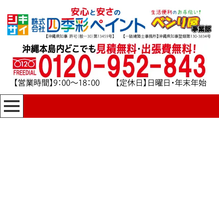
[%title%]
四季彩ペイントの施工事例
[%category%]
HOME
|
四季彩ペイントの施工事例
|
template.detail