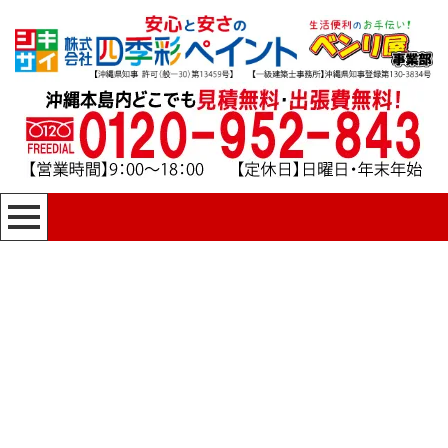
[%title%]
四季彩ペイントの施工事例
[%category%]
HOME
|
四季彩ペイントの施工事例
|
template.detail