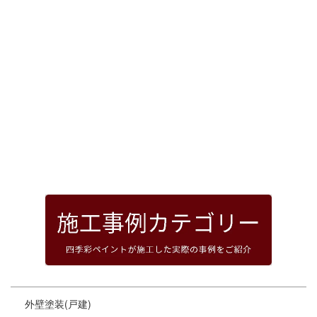
[%article_date_notime_dot%]
前のページへ
次のページへ
ページトップへ
外壁塗装(戸建)