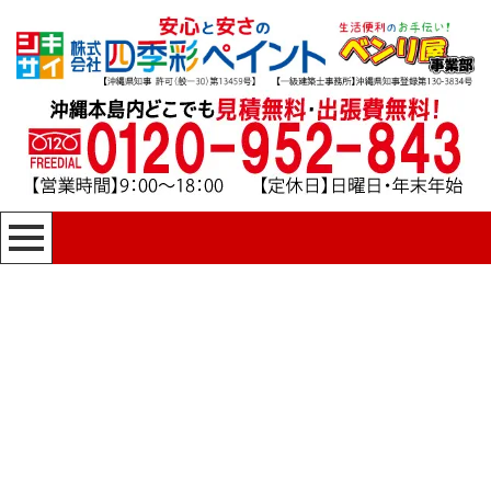
[%title%]
四季彩ペイントの施工事例
[%category%]
HOME
|
四季彩ペイントの施工事例
|
template.detail