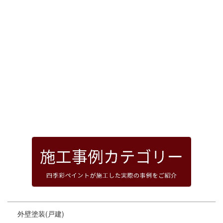
[%article_date_notime_dot%]
前のページへ
次のページへ
ページトップへ
外壁塗装(戸建)