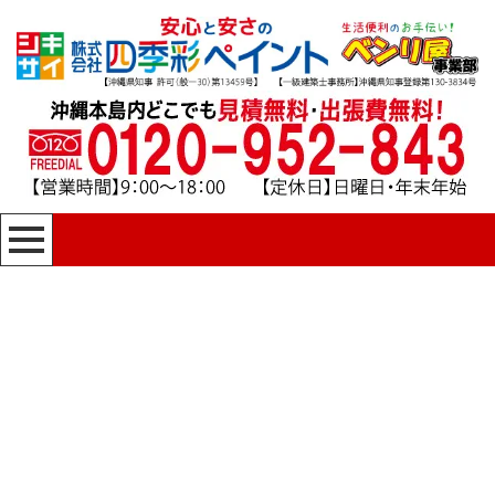
[%title%]
四季彩ペイントの施工事例
[%category%]
HOME
|
四季彩ペイントの施工事例
|
template.detail