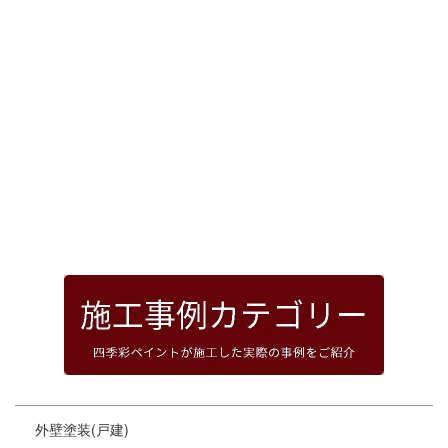
[%article_date_notime_dot%]
前のページへ
次のページへ
ページトップへ
外壁塗装(戸建)