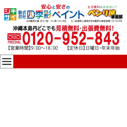
[%title%]
四季彩ペイントの施工事例
[%category%]
HOME
|
四季彩ペイントの施工事例
|
template.detail