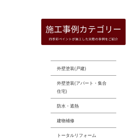
HOME
|
四季彩ペイントの施工事例
|
templat
[%
外壁塗装(戸建)
外壁塗装(アパート・集合
住宅)
防水・遮熱
建物補修
トータルリフォーム