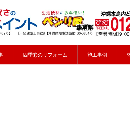
事
四季彩のリフォーム
施工事例
[%title%]
四季彩ペイントの施工事例
[%category%]