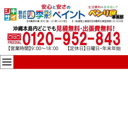
[%title%]
四季彩ペイントの施工事例
[%category%]
HOME
|
四季彩ペイントの施工事例
|
template.detail