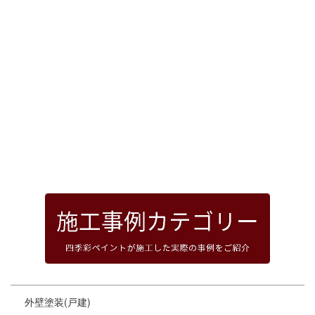
[%article_date_notime_dot%]
前のページへ
次のページへ
ページトップへ
外壁塗装(戸建)