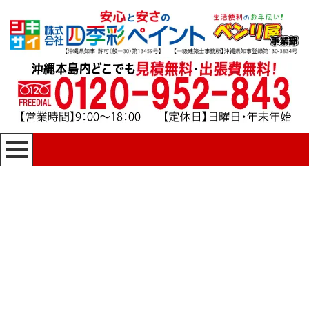
[%title%]
四季彩ペイントの施工事例
[%category%]
HOME
|
四季彩ペイントの施工事例
|
template.detail