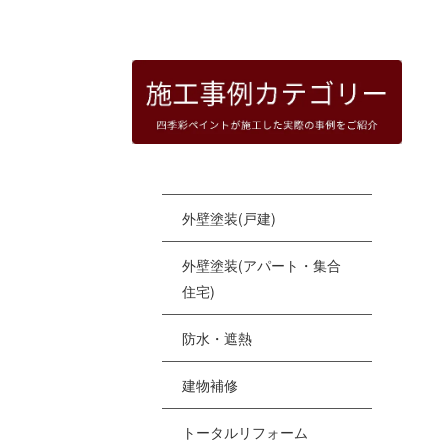
HOME
|
四季彩ペイントの施工事例
|
templat
[%
外壁塗装(戸建)
外壁塗装(アパート・集合
住宅)
防水・遮熱
建物補修
トータルリフォーム