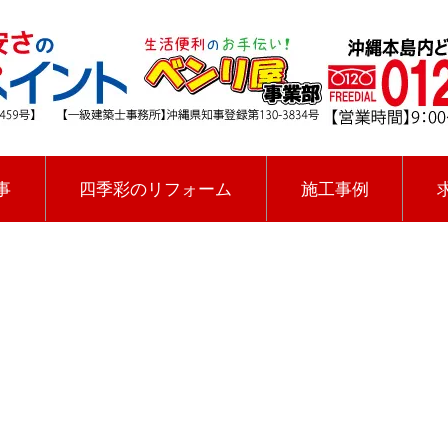
事
四季彩のリフォーム
施工事例
[%title%]
四季彩ペイントの施工事例
[%category%]