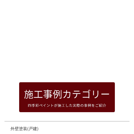
[%article_date_notime_dot%]
前のページへ
次のページへ
ページトップへ
外壁塗装(戸建)