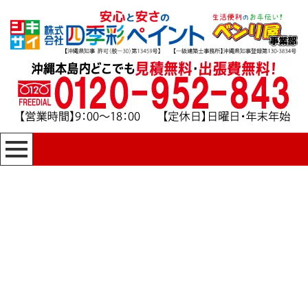
[%title%]
四季彩ペイントの施工事例
[%category%]
HOME
|
四季彩ペイントの施工事例
|
template.detail