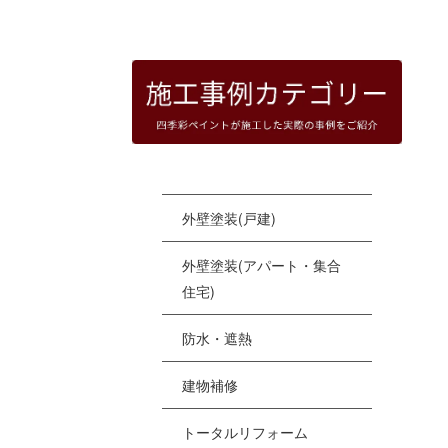
HOME
|
四季彩ペイントの施工事例
|
templat
[%
外壁塗装(戸建)
外壁塗装(アパート・集合
住宅)
防水・遮熱
建物補修
トータルリフォーム