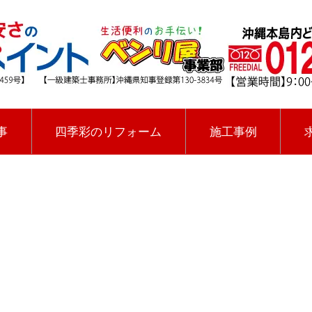
事
四季彩のリフォーム
施工事例
[%title%]
四季彩ペイントの施工事例
[%category%]