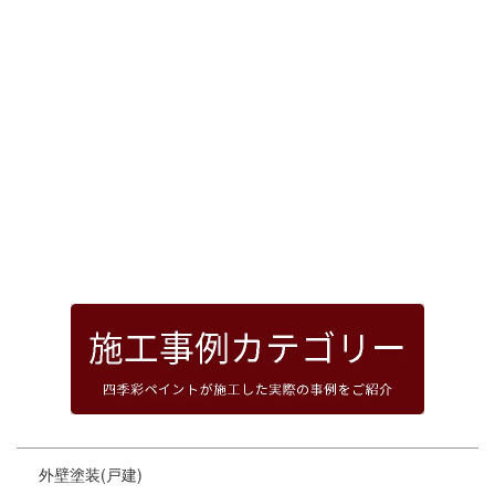
[%article_date_notime_dot%]
前のページへ
次のページへ
ページトップへ
外壁塗装(戸建)