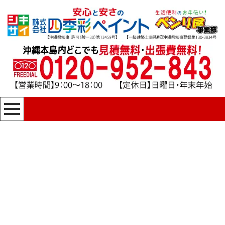
[%title%]
四季彩ペイントの施工事例
[%category%]
HOME
|
四季彩ペイントの施工事例
|
template.detail