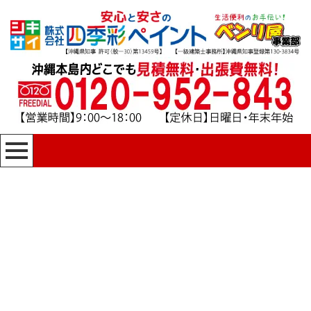
[%title%]
四季彩ペイントの施工事例
[%category%]
HOME
|
四季彩ペイントの施工事例
|
template.detail