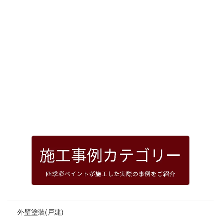
[%article_date_notime_dot%]
前のページへ
次のページへ
ページトップへ
外壁塗装(戸建)