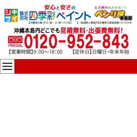
[%title%]
四季彩ペイントの施工事例
[%category%]
HOME
|
四季彩ペイントの施工事例
|
template.detail