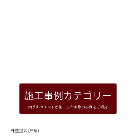
[%article_date_notime_dot%]
前のページへ
次のページへ
ページトップへ
外壁塗装(戸建)