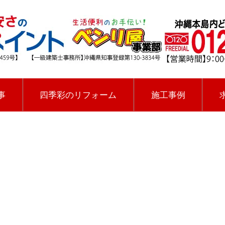
事
四季彩のリフォーム
施工事例
[%title%]
四季彩ペイントの施工事例
[%category%]