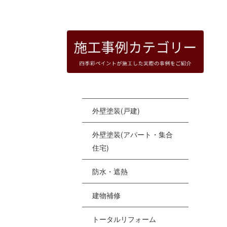
HOME
|
四季彩ペイントの施工事例
|
templat
[%
外壁塗装(戸建)
外壁塗装(アパート・集合
住宅)
防水・遮熱
建物補修
トータルリフォーム