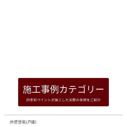
[%article_date_notime_dot%]
前のページへ
次のページへ
ページトップへ
外壁塗装(戸建)