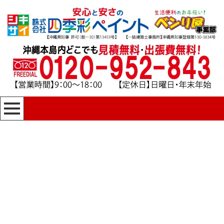
[%title%]
四季彩ペイントの施工事例
[%category%]
HOME
|
四季彩ペイントの施工事例
|
template.detail