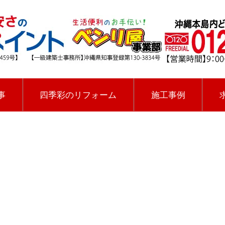
事
四季彩のリフォーム
施工事例
[%title%]
四季彩ペイントの施工事例
[%category%]