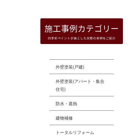
HOME
|
四季彩ペイントの施工事例
|
templat
[%
外壁塗装(戸建)
外壁塗装(アパート・集合
住宅)
防水・遮熱
建物補修
トータルリフォーム