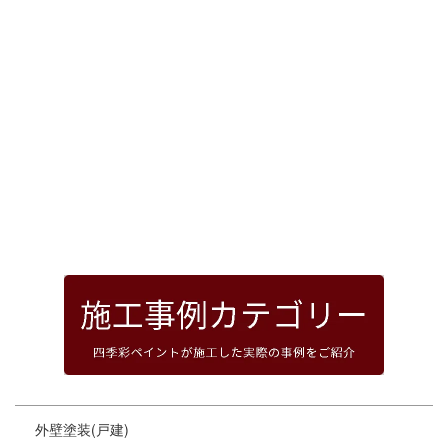
[%article_date_notime_dot%]
前のページへ
次のページへ
ページトップへ
外壁塗装(戸建)