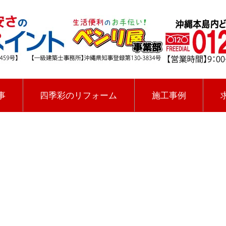
事
四季彩のリフォーム
施工事例
[%title%]
四季彩ペイントの施工事例
[%category%]