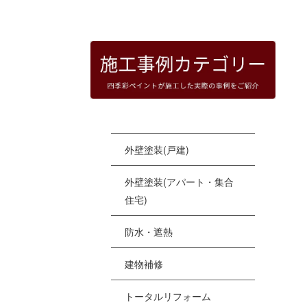
HOME
|
四季彩ペイントの施工事例
|
templat
[%
外壁塗装(戸建)
外壁塗装(アパート・集合
住宅)
防水・遮熱
建物補修
トータルリフォーム