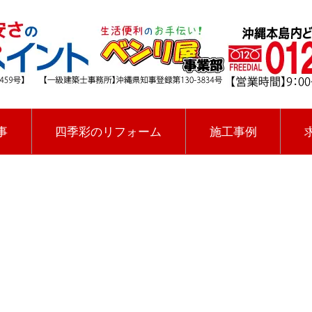
事
四季彩のリフォーム
施工事例
[%title%]
四季彩ペイントの施工事例
[%category%]