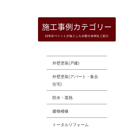
HOME
|
四季彩ペイントの施工事例
|
templat
[%
外壁塗装(戸建)
外壁塗装(アパート・集合
住宅)
防水・遮熱
建物補修
トータルリフォーム