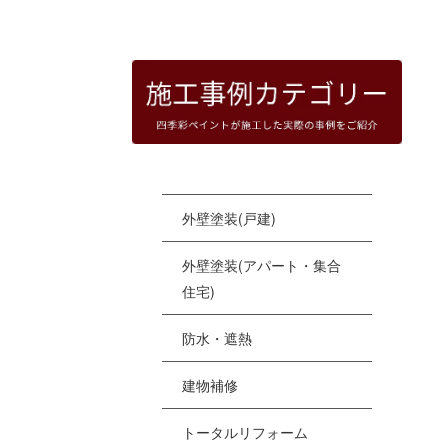
HOME
|
四季彩ペイントの施工事例
|
templat
[%
外壁塗装(戸建)
外壁塗装(アパート・集合
住宅)
防水・遮熱
建物補修
トータルリフォーム