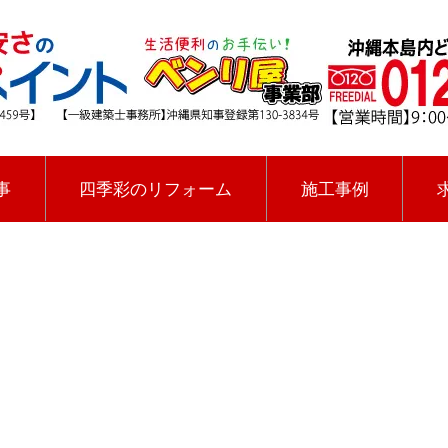
事
四季彩のリフォーム
施工事例
[%title%]
四季彩ペイントの施工事例
[%category%]