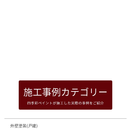
[%article_date_notime_dot%]
前のページへ
次のページへ
ページトップへ
外壁塗装(戸建)