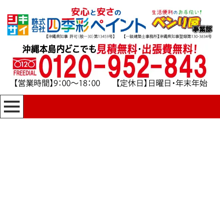
[%title%]
四季彩ペイントの施工事例
[%category%]
HOME
|
四季彩ペイントの施工事例
|
template.detail