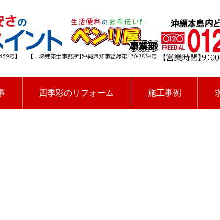
事
四季彩のリフォーム
施工事例
[%title%]
四季彩ペイントの施工事例
[%category%]