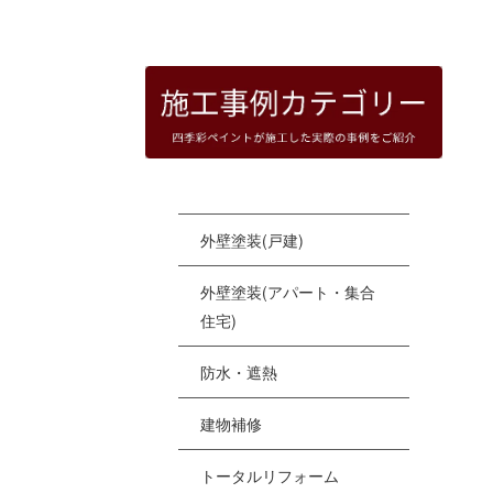
HOME
|
四季彩ペイントの施工事例
|
templat
[%
外壁塗装(戸建)
外壁塗装(アパート・集合
住宅)
防水・遮熱
建物補修
トータルリフォーム