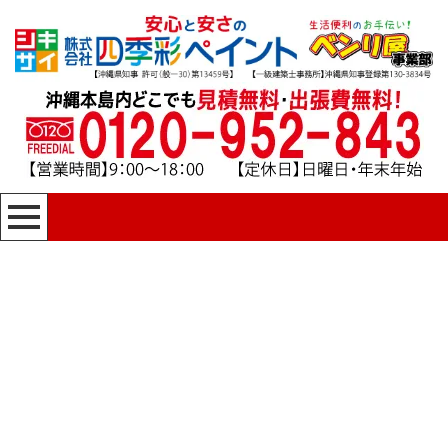
[%title%]
四季彩ペイントの施工事例
[%category%]
HOME
|
四季彩ペイントの施工事例
|
template.detail