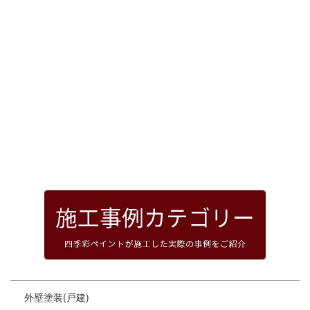
[%article_date_notime_dot%]
前のページへ
次のページへ
ページトップへ
外壁塗装(戸建)