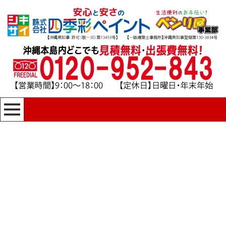
[%title%]
四季彩ペイントの施工事例
[%category%]
HOME
|
四季彩ペイントの施工事例
|
template.detail