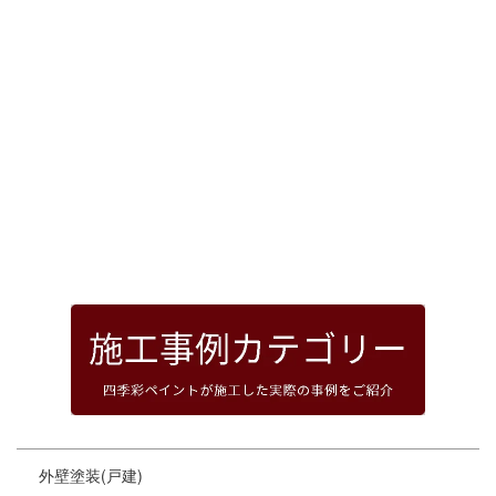
[%article_date_notime_dot%]
前のページへ
次のページへ
ページトップへ
外壁塗装(戸建)