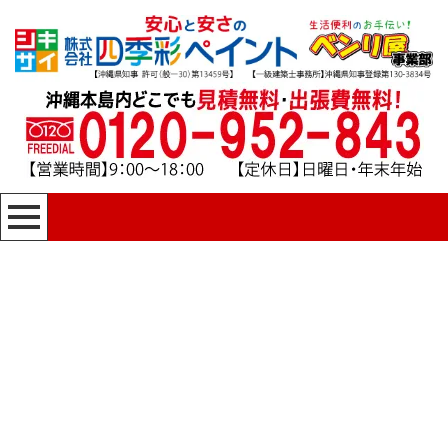
[%title%]
四季彩ペイントの施工事例
[%category%]
HOME
|
四季彩ペイントの施工事例
|
template.detail