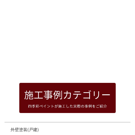
[%article_date_notime_dot%]
前のページへ
次のページへ
ページトップへ
外壁塗装(戸建)