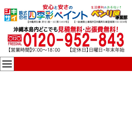
[%title%]
四季彩ペイントの施工事例
[%category%]
HOME
|
四季彩ペイントの施工事例
|
template.detail