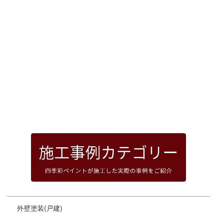
[%article_date_notime_dot%]
前のページへ
次のページへ
ページトップへ
外壁塗装(戸建)