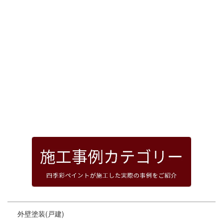
[%article_date_notime_dot%]
前のページへ
次のページへ
ページトップへ
外壁塗装(戸建)