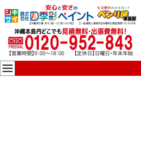
[%title%]
四季彩ペイントの施工事例
[%category%]
HOME
|
四季彩ペイントの施工事例
|
template.detail