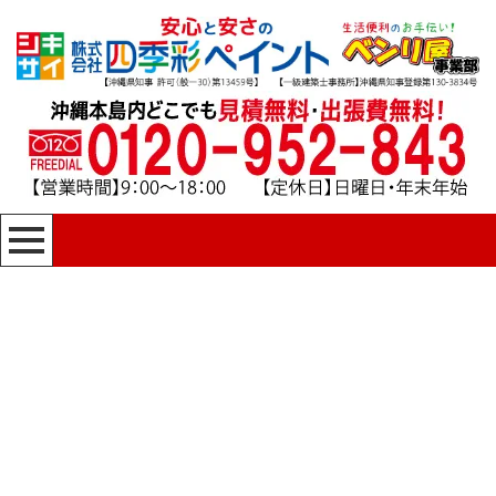
[%title%]
四季彩ペイントの施工事例
[%category%]
HOME
|
四季彩ペイントの施工事例
|
template.detail