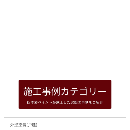
[%article_date_notime_dot%]
前のページへ
次のページへ
ページトップへ
外壁塗装(戸建)