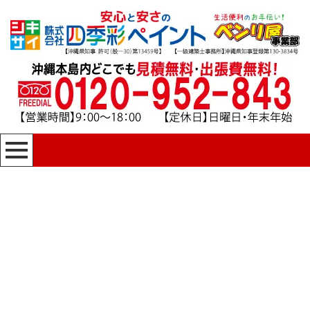
[%title%]
四季彩ペイントの施工事例
[%category%]
HOME
|
四季彩ペイントの施工事例
|
template.detail