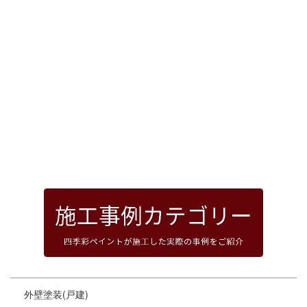
[%article_date_notime_dot%]
前のページへ
次のページへ
ページトップへ
外壁塗装(戸建)