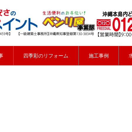
事
四季彩のリフォーム
施工事例
[%title%]
四季彩ペイントの施工事例
[%category%]