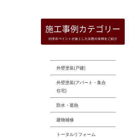
HOME
|
四季彩ペイントの施工事例
|
templat
[%
外壁塗装(戸建)
外壁塗装(アパート・集合
住宅)
防水・遮熱
建物補修
トータルリフォーム