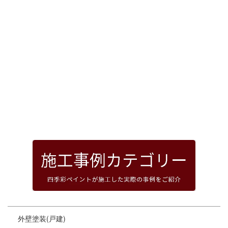
[%article_date_notime_dot%]
前のページへ
次のページへ
ページトップへ
外壁塗装(戸建)