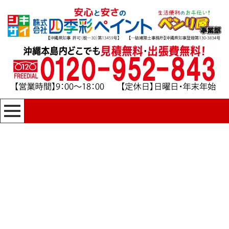
[%title%]
四季彩ペイントの施工事例
[%category%]
HOME
|
四季彩ペイントの施工事例
|
template.detail